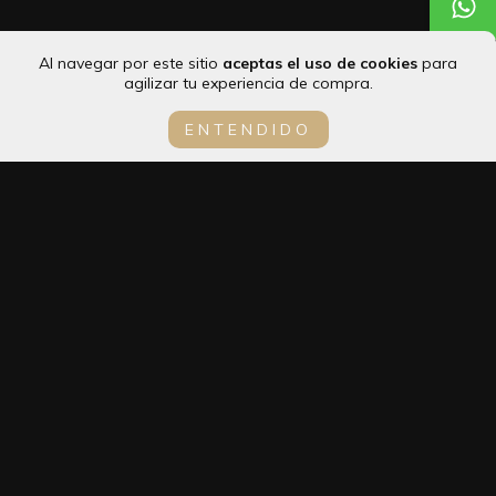
Al navegar por este sitio
aceptas el uso de cookies
para
agilizar tu experiencia de compra.
Arracadas con 3 zirconias
$349.00
ENTENDIDO
24
meses de
$20.48
VER TODOS LOS PRODUCTOS
INCLUYE: UNA HERMOSA BOLSA DE REGALO PERFECTA
PARA SORPRENDER A ESA PERSONA ESPECIAL O PARA