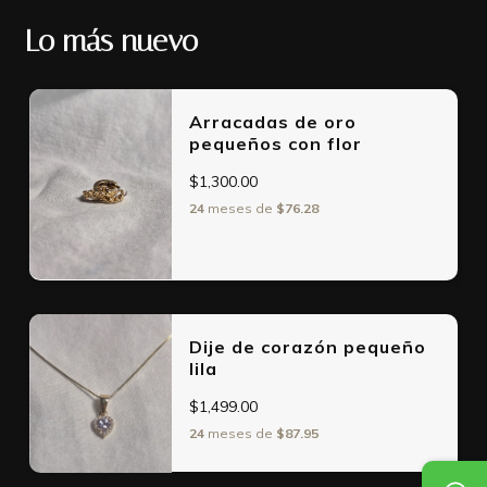
Lo más nuevo
Arracadas de oro
pequeños con flor
$1,300.00
24
meses de
$76.28
Dije de corazón pequeño
lila
$1,499.00
24
meses de
$87.95