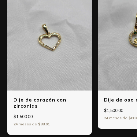
Dije de corazón con
Dije de oso 
zirconias
$1,500.00
$1,500.00
24
meses de
$88.
24
meses de
$88.01