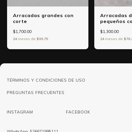
Arracadas grandes con
Arracadas d
corte
pequeños co
$1,700.00
$1,300.00
24
meses de
$99.75
24
meses de
$76.
TÉRMINOS Y CONDICIONES DE USO
PREGUNTAS FRECUENTES
INSTAGRAM
FACEBOOK
WhatsApp: 526671995111