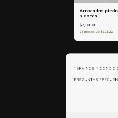
Arracadas piedr
blancas
$2,100.00
24
meses de
$123.22
TÉRMINOS Y CONDICI
PREGUNTAS FRECUEN